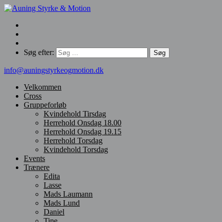
Søg efter:
info@auningstyrkeogmotion.dk
Velkommen
Cross
Gruppeforløb
Kvindehold Tirsdag
Herrehold Onsdag 18.00
Herrehold Onsdag 19.15
Herrehold Torsdag
Kvindehold Torsdag
Events
Trænere
Edita
Lasse
Mads Laumann
Mads Lund
Daniel
Tine