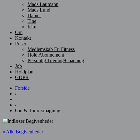
Mads Laumann
Mads Lund
Daniel
Tine
Kim
Om
Kontakt
Priser
Medlemskab Fri Fitness
Hold Abonnement
Personlig Træning/Coaching
Job
Holdplan
GDPR
Forside
/
/
Gin & Tonic smagning
« Alle Begivenheder