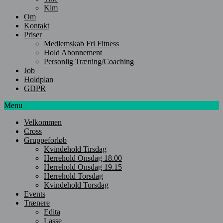
Kim
Om
Kontakt
Priser
Medlemskab Fri Fitness
Hold Abonnement
Personlig Træning/Coaching
Job
Holdplan
GDPR
Menu
Velkommen
Cross
Gruppeforløb
Kvindehold Tirsdag
Herrehold Onsdag 18.00
Herrehold Onsdag 19.15
Herrehold Torsdag
Kvindehold Torsdag
Events
Trænere
Edita
Lasse