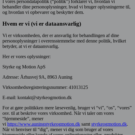
I vores persondatapolitik (“politik”) forklarer vi, hvordan vi
behandler dine personoplysninger, hvad vi bruger oplysningerne til,
og hvordan vi opbevarer og beskytter dem.
Hvem er vi (vi er dataansvarlig)
Vi er virksomheden, der er ansvarlig for behandlingen af dine
personoplysninger i overensstemmelse med denne politik, hvilket
betyder, at vi er dataansvarlig.
Her er vores oplysninger:
Styrke og Motion ApS
Adresse: Århusvej 9A, 8963 Auning
Virksomhedsregistreringsnummer: 41013125
E-mail: kontakt@styrkeogmotion.dk
For at gøre politikken mere læsevenlig, bruger vi “vi”, “os”, “vores”
osv. til at beskrive vores virksomhed. Når vi taler om vores
“hjemmeside”, mener
vi
https://www.auningstyrkeogmotion.dk
samt
styrkeogmotion.dk
.
Når vi henviser til “dig”, mener vi dig som bruger af vores
hjemmeside eller kunde af vores onlinetjenester eller -produkter.