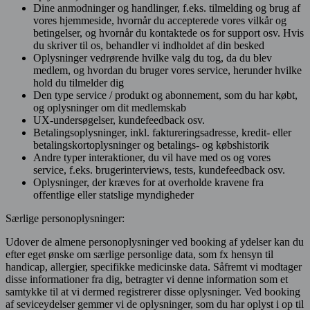
Dine anmodninger og handlinger, f.eks. tilmelding og brug af
vores hjemmeside, hvornår du accepterede vores vilkår og
betingelser, og hvornår du kontaktede os for support osv. Hvis
du skriver til os, behandler vi indholdet af din besked
Oplysninger vedrørende hvilke valg du tog, da du blev
medlem, og hvordan du bruger vores service, herunder hvilke
hold du tilmelder dig
Den type service / produkt og abonnement, som du har købt,
og oplysninger om dit medlemskab
UX-undersøgelser, kundefeedback osv.
Betalingsoplysninger, inkl. faktureringsadresse, kredit- eller
betalingskortoplysninger og betalings- og købshistorik
Andre typer interaktioner, du vil have med os og vores
service, f.eks. brugerinterviews, tests, kundefeedback osv.
Oplysninger, der kræves for at overholde kravene fra
offentlige eller statslige myndigheder
Særlige personoplysninger:
Udover de almene personoplysninger ved booking af ydelser kan du
efter eget ønske om særlige personlige data, som fx hensyn til
handicap, allergier, specifikke medicinske data. Såfremt vi modtager
disse informationer fra dig, betragter vi denne information som et
samtykke til at vi dermed registrerer disse oplysninger. Ved booking
af seviceydelser gemmer vi de oplysninger, som du har oplyst i op til