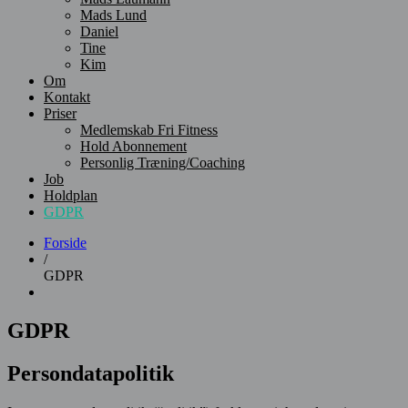
Mads Lund
Daniel
Tine
Kim
Om
Kontakt
Priser
Medlemskab Fri Fitness
Hold Abonnement
Personlig Træning/Coaching
Job
Holdplan
GDPR
Forside
/
GDPR
GDPR
Persondatapolitik