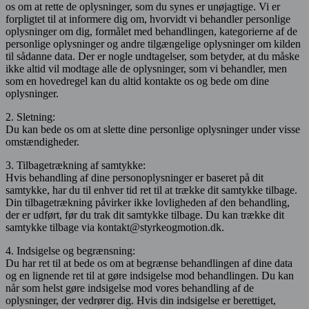
os om at rette de oplysninger, som du synes er unøjagtige. Vi er
forpligtet til at informere dig om, hvorvidt vi behandler personlige
oplysninger om dig, formålet med behandlingen, kategorierne af de
personlige oplysninger og andre tilgængelige oplysninger om kilden
til sådanne data. Der er nogle undtagelser, som betyder, at du måske
ikke altid vil modtage alle de oplysninger, som vi behandler, men
som en hovedregel kan du altid kontakte os og bede om dine
oplysninger.
2. Sletning:
Du kan bede os om at slette dine personlige oplysninger under visse
omstændigheder.
3. Tilbagetrækning af samtykke:
Hvis behandling af dine personoplysninger er baseret på dit
samtykke, har du til enhver tid ret til at trække dit samtykke tilbage.
Din tilbagetrækning påvirker ikke lovligheden af den behandling,
der er udført, før du trak dit samtykke tilbage. Du kan trække dit
samtykke tilbage via kontakt@styrkeogmotion.dk.
4. Indsigelse og begrænsning:
Du har ret til at bede os om at begrænse behandlingen af dine data
og en lignende ret til at gøre indsigelse mod behandlingen. Du kan
når som helst gøre indsigelse mod vores behandling af de
oplysninger, der vedrører dig. Hvis din indsigelse er berettiget,