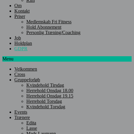
Kim
Om
Kontakt
Priser
Medlemskab Fri Fitness
Hold Abonnement
Personlig Træning/Coaching
Job
Holdplan
GDPR
Menu
Velkommen
Cross
Gruppeforløb
Kvindehold Tirsdag
Herrehold Onsdag 18.00
Herrehold Onsdag 19.15
Herrehold Torsdag
Kvindehold Torsdag
Events
Trænere
Edita
Lasse
Mads Laumann