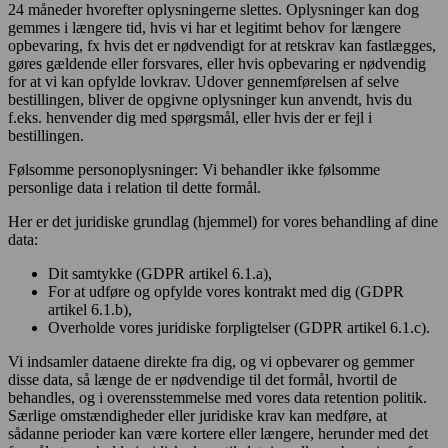
24 måneder hvorefter oplysningerne slettes. Oplysninger kan dog
gemmes i længere tid, hvis vi har et legitimt behov for længere
opbevaring, fx hvis det er nødvendigt for at retskrav kan fastlægges,
gøres gældende eller forsvares, eller hvis opbevaring er nødvendig
for at vi kan opfylde lovkrav. Udover gennemførelsen af selve
bestillingen, bliver de opgivne oplysninger kun anvendt, hvis du
f.eks. henvender dig med spørgsmål, eller hvis der er fejl i
bestillingen.
Følsomme personoplysninger: Vi behandler ikke følsomme
personlige data i relation til dette formål.
Her er det juridiske grundlag (hjemmel) for vores behandling af dine
data:
Dit samtykke (GDPR artikel 6.1.a),
For at udføre og opfylde vores kontrakt med dig (GDPR
artikel 6.1.b),
Overholde vores juridiske forpligtelser (GDPR artikel 6.1.c).
Vi indsamler dataene direkte fra dig, og vi opbevarer og gemmer
disse data, så længe de er nødvendige til det formål, hvortil de
behandles, og i overensstemmelse med vores data retention politik.
Særlige omstændigheder eller juridiske krav kan medføre, at
sådanne perioder kan være kortere eller længere, herunder med det