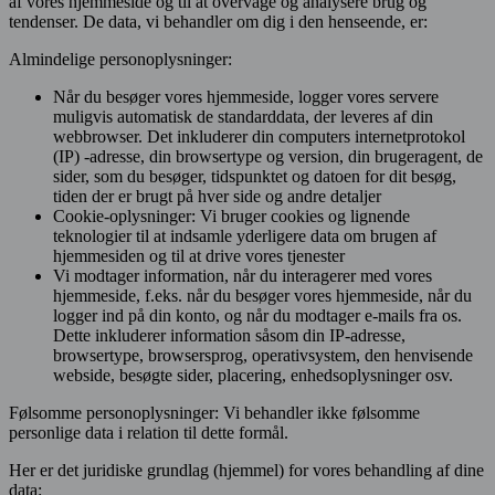
af vores hjemmeside og til at overvåge og analysere brug og
tendenser. De data, vi behandler om dig i den henseende, er:
Almindelige personoplysninger:
Når du besøger vores hjemmeside, logger vores servere
muligvis automatisk de standarddata, der leveres af din
webbrowser. Det inkluderer din computers internetprotokol
(IP) -adresse, din browsertype og version, din brugeragent, de
sider, som du besøger, tidspunktet og datoen for dit besøg,
tiden der er brugt på hver side og andre detaljer
Cookie-oplysninger: Vi bruger cookies og lignende
teknologier til at indsamle yderligere data om brugen af
hjemmesiden og til at drive vores tjenester
Vi modtager information, når du interagerer med vores
hjemmeside, f.eks. når du besøger vores hjemmeside, når du
logger ind på din konto, og når du modtager e-mails fra os.
Dette inkluderer information såsom din IP-adresse,
browsertype, browsersprog, operativsystem, den henvisende
webside, besøgte sider, placering, enhedsoplysninger osv.
Følsomme personoplysninger: Vi behandler ikke følsomme
personlige data i relation til dette formål.
Her er det juridiske grundlag (hjemmel) for vores behandling af dine
data: