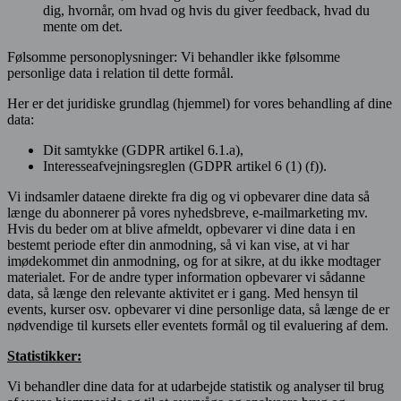
dig, hvornår, om hvad og hvis du giver feedback, hvad du
mente om det.
Følsomme personoplysninger: Vi behandler ikke følsomme
personlige data i relation til dette formål.
Her er det juridiske grundlag (hjemmel) for vores behandling af dine
data:
Dit samtykke (GDPR artikel 6.1.a),
Interesseafvejningsreglen (GDPR artikel 6 (1) (f)).
Vi indsamler dataene direkte fra dig og vi opbevarer dine data så
længe du abonnerer på vores nyhedsbreve, e-mailmarketing mv.
Hvis du beder om at blive afmeldt, opbevarer vi dine data i en
bestemt periode efter din anmodning, så vi kan vise, at vi har
imødekommet din anmodning, og for at sikre, at du ikke modtager
materialet. For de andre typer information opbevarer vi sådanne
data, så længe den relevante aktivitet er i gang. Med hensyn til
events, kurser osv. opbevarer vi dine personlige data, så længe de er
nødvendige til kursets eller eventets formål og til evaluering af dem.
Statistikker:
Vi behandler dine data for at udarbejde statistik og analyser til brug