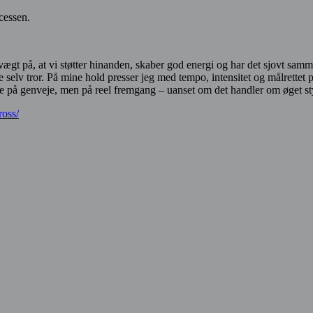
ocessen.
vægt på, at vi støtter hinanden, skaber god energi og har det sjovt sam
 selv tror. På mine hold presser jeg med tempo, intensitet og målrettet p
e på genveje, men på reel fremgang – uanset om det handler om øget styr
ross/