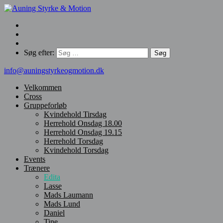
Søg efter:
info@auningstyrkeogmotion.dk
Velkommen
Cross
Gruppeforløb
Kvindehold Tirsdag
Herrehold Onsdag 18.00
Herrehold Onsdag 19.15
Herrehold Torsdag
Kvindehold Torsdag
Events
Trænere
Edita
Lasse
Mads Laumann
Mads Lund
Daniel
Tine