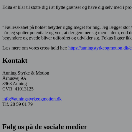
Edita er klar til støtte dig i at flytte grænser og have dig selv med i pr
“Fællesskabet på holdet betyder rigtig meget for mig. Jeg lægger stor 
når jeg spotter potentiale og ved, at der gemmer sig mere i dem, end de
begyndere og øvede bliver udfordret og udvikler sig. Fokus ligger ikk
Læs mere om vores cross hold her:
https://auningstyrkeogmotion.dk/c
Kontakt
Auning Styrke & Motion
Århusvej 9A
8963 Auning
CVR. 41013125
info@auningstyrkeogmotion.dk
Tlf. 28 59 01 79
Følg os på de sociale medier