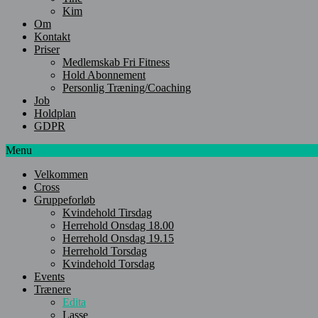
Kim
Om
Kontakt
Priser
Medlemskab Fri Fitness
Hold Abonnement
Personlig Træning/Coaching
Job
Holdplan
GDPR
Menu
Velkommen
Cross
Gruppeforløb
Kvindehold Tirsdag
Herrehold Onsdag 18.00
Herrehold Onsdag 19.15
Herrehold Torsdag
Kvindehold Torsdag
Events
Trænere
Edita
Lasse