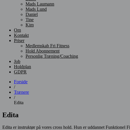
Mads Laumann
Mads Lund
Daniel
Tine
Kim
Om
Kontakt
Priser
Medlemskab Fri Fitness
Hold Abonnement
Personlig Træning/Coaching
Job
Holdplan
GDPR
Forside
/
Trænere
/
Edita
Edita
Edita er instruktør på vores cross hold. Hun er uddannet Funktionel Fi