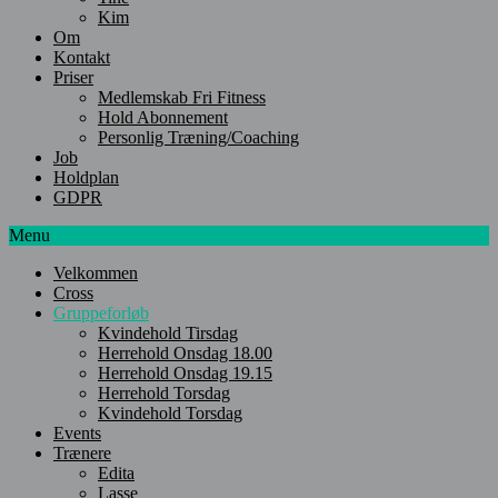
Kim
Om
Kontakt
Priser
Medlemskab Fri Fitness
Hold Abonnement
Personlig Træning/Coaching
Job
Holdplan
GDPR
Menu
Velkommen
Cross
Gruppeforløb
Kvindehold Tirsdag
Herrehold Onsdag 18.00
Herrehold Onsdag 19.15
Herrehold Torsdag
Kvindehold Torsdag
Events
Trænere
Edita
Lasse