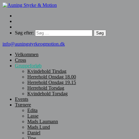
Søg efter:
info@auningstyrkeogmotion.dk
Velkommen
Cross
Gruppeforløb
Kvindehold Tirsdag
Herrehold Onsdag 18.00
Herrehold Onsdag 19.15
Herrehold Torsdag
Kvindehold Torsdag
Events
Trænere
Edita
Lasse
Mads Laumann
Mads Lund
Daniel
Tine