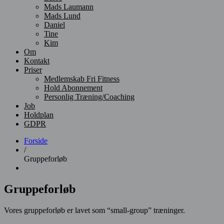
Mads Laumann
Mads Lund
Daniel
Tine
Kim
Om
Kontakt
Priser
Medlemskab Fri Fitness
Hold Abonnement
Personlig Træning/Coaching
Job
Holdplan
GDPR
Forside
/
Gruppeforløb
Gruppeforløb
Vores gruppeforløb er lavet som “small-group” træninger.