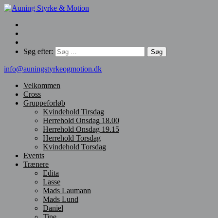
Søg efter:
info@auningstyrkeogmotion.dk
Velkommen
Cross
Gruppeforløb
Kvindehold Tirsdag
Herrehold Onsdag 18.00
Herrehold Onsdag 19.15
Herrehold Torsdag
Kvindehold Torsdag
Events
Trænere
Edita
Lasse
Mads Laumann
Mads Lund
Daniel
Tine