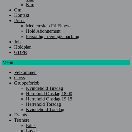
Kim
Om
Kontakt
Priser
Medlemskab Fri Fitness
Hold Abonnement
Personlig Træning/Coaching
Job
Holdplan
GDPR
Menu
Velkommen
Cross
Gruppeforløb
Kvindehold Tirsdag
Herrehold Onsdag 18.00
Herrehold Onsdag 19.15
Herrehold Torsdag
Kvindehold Torsdag
Events
Trænere
Edita
Lasse